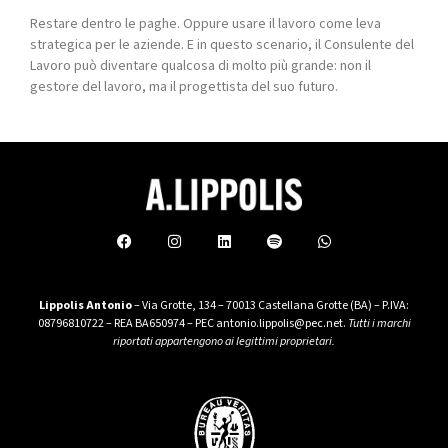
Restare dentro le paghe. Oppure usare il lavoro come leva
strategica per le aziende. E in questo scenario, il Consulente del
Lavoro può diventare qualcosa di molto più grande: non il
gestore del lavoro, ma il progettista del suo futuro.
Lippolis Antonio
– Via Grotte, 134 – 70013 Castellana Grotte (BA) – P.IVA:
08796810722 – REA BA650974 – PEC antonio.lippolis@pec.net.
Tutti i marchi
riportati appartengono ai legittimi proprietari.