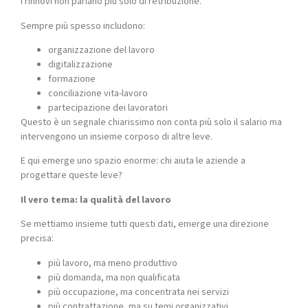
I rinnovi non parlano più solo di retribuzione.
Sempre più spesso includono:
organizzazione del lavoro
digitalizzazione
formazione
conciliazione vita-lavoro
partecipazione dei lavoratori
Questo è un segnale chiarissimo non conta più solo il salario ma
intervengono un insieme corposo di altre leve.
E qui emerge uno spazio enorme: chi aiuta le aziende a
progettare queste leve?
Il vero tema: la qualità del lavoro
Se mettiamo insieme tutti questi dati, emerge una direzione
precisa:
più lavoro, ma meno produttivo
più domanda, ma non qualificata
più occupazione, ma concentrata nei servizi
più contrattazione, ma su temi organizzativi